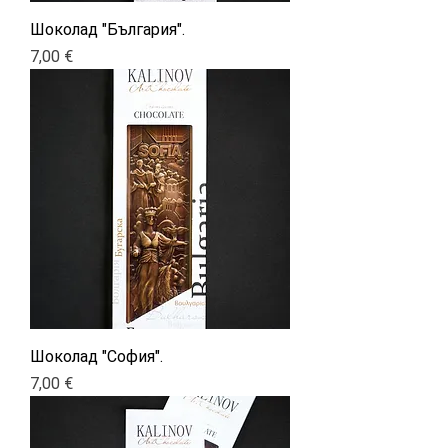
Шоколад "България".
Цена
7,00 €
Шоколад "София".
Цена
7,00 €