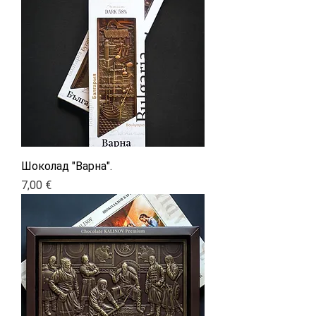
Шоколад "Варна".
Цена
7,00 €