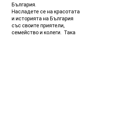
България.
Насладете се на красотата
и историята на България
със своите приятели,
семейство и колеги. Така
заедно ще се потопите във
вкусната наслада на
бутиковия шоколад
"KALINOV".
Съдържание: Какаова
маса, какаово масло, захар,
емулгатор (соев лецитин),
натурален екстракт от
ванилия, повърхностен
хранителен оцветител.
Продуктът може да
съдържа мляко и ядки.
Нетно тегло : 120 грама