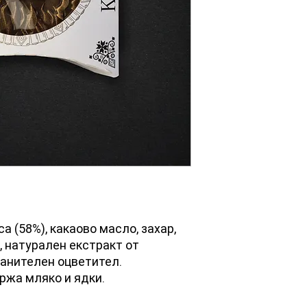
 (58%), какаово масло, захар,
, натурален екстракт от
ранителен оцветител.
жа мляко и ядки.