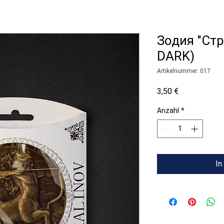
Зодия "Ст
DARK)
Artikelnummer: 017
Preis
3,50 €
Anzahl
*
In