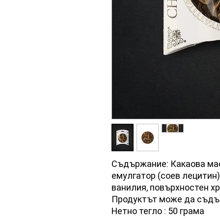
Съдържание: Какаова маса
емулгатор (соев лецитин)
ванилия, повърхностен х
Продуктът може да съдър
Нетно тегло : 50 грама