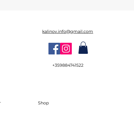
kalinov.info@gmail.com
+359884741522
т
Shop