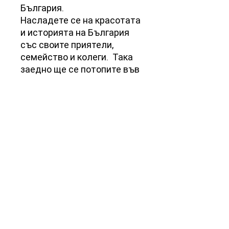
България.
Насладете се на красотата
и историята на България
със своите приятели,
семейство и колеги. Така
заедно ще се потопите във
вкусната наслада на
бутиковия шоколад
"KALINOV".
Съдържание: Какаова маса
(64%), какаово масло, захар,
емулгатор (соев лецитин),
натурален екстракт от
ванилия, повърхностен
хранителен оцветител.
Продуктът може да
съдържа мляко и ядки.
Нетно тегло : 120 грама