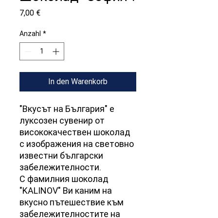
Preis
7,00 €
Anzahl
*
In den Warenkorb
"Вкусът на България" е
луксозен сувенир от
висококачествен шоколад
с изображения на световно
известни български
забележителности.
С фамилния шоколад
"KALINOV" Ви каним на
вкусно пътешествие към
забележителностите на